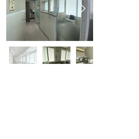
One Day Clinic:
Serviço ideal para quem necessita de ajuda
no preparo pré-exame.
Disponibilizamos uma ampla e moderna
suíte (One Day Clinic) para os pacientes que
necessitam realizar o preparo do cólon sob