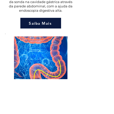
da sonda na cavidade gástrica através
da parede abdominal, com a ajuda da
endoscopia digestiva alta.
Saiba Mais
Retossigmoidoscopia Flexível
Exame endoscópico que avalia apenas
o reto e cólon sigmoide (porção final do